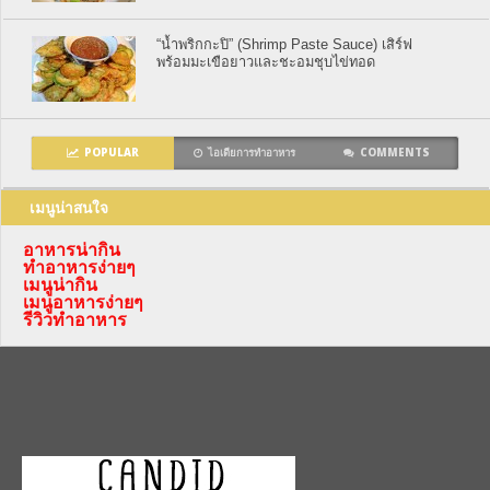
“น้ำพริกกะปิ” (Shrimp Paste Sauce) เสิร์ฟ
พร้อมมะเขือยาวและชะอมชุบไข่ทอด
POPULAR
ไอเดียการทำอาหาร
COMMENTS
เมนูน่าสนใจ
อาหารน่ากิน
ทำอาหารง่ายๆ
เมนูน่ากิน
เมนูอาหารง่ายๆ
รีวิวทำอาหาร