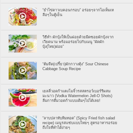
“ยำไข่ดาวเบคอนกรอบ” อร่อยๆจากไอเท็มเห
ลือๆในตู้เย็น
วิธีทำ ผักบุ้งให้เป็นฝอยด้วยมีดซอยผักบุ้งจาก
เวียดนาม พร้อมอร่อยไปกับเมนู “ผัดผัก
บุ้ง(ไทย)ฝอย”
“ต้มจืด(เปรี้ยว)ผักกวางตุ้ง” Sour Chinese
Cabbage Soup Recipe
เยลลี่วอดก้าแตงโมจิ๋วรสสตรอว์เบอร์รีผสม
มะนาว (Vodka Watermelon Jell-O Shots)
ลืมการดื่มวอดก้าแบบเดิมๆไปได้เลย!
“ลาบปลาทับทิมทอด” (Spicy Fried fish salad
recipe) เมนูรสแซ่บแบบไทยๆ สูตรอาหารอร่อย
ถึงใจที่ทำได้ง่ายๆ