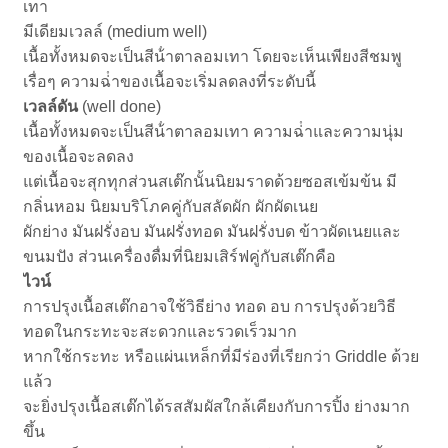
เทา
มีเดียมเวลล์ (medium well)
เนื้อทั้งหมดจะเป็นสีน้ําตาลอมเทา โดยจะเห็นเพียงสีชมพู
เรื่อๆ ความฉ่ําของเนื้อจะเริ่มลดลงที่ระดับนี้
เวลล์ดัน
(well done)
เนื้อทั้งหมดจะเป็นสีน้ําตาลอมเทา ความฉ่ําและความนุ่ม
ของเนื้อจะลดลง
แต่เนื้อจะสุกทุกส่วนสเต๊กนั้นนิยมราดด้วยซอสเข้มข้น มี
กลิ่นหอม นิยมบริโภคคู่กับสลัดผัก ผักผัดเนย
ผักย่าง มันฝรั่งอบ มันฝรั่งทอด มันฝรั่งบด ข้าวผัดเนยและ
ขนมปัง ส่วนเครื่องดื่มที่นิยมเสิร์ฟคู่กับสเต๊กคือ
ไวน์
การปรุงเนื้อสเต๊กอาจใช้วิธีย่าง ทอด อบ การปรุงด้วยวิธี
ทอดในกระทะจะสะดวกและรวดเร็วมาก
หากใช้กระทะ หรือแผ่นเหล็กที่มีร่องที่เรียกว่า Griddle ด้วย
แล้ว
จะยิ่งปรุงเนื้อสเต๊กได้รสสัมผัสใกล้เคียงกับการปิ้ง ย่างมาก
ขึ้น