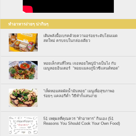
ทำอาหารง่ายๆ น่ากินๆ
เติมพลังมื้อเบรคด้วยความอร่อยระดับโฮมเมด
สดใหม่ ครบจบในกล่องเดียว
หอยเล็กสนที่ไหน เจอหอยใหญ่บ้างเป็นไง กับ
เมนูหอยอินเตอร์ “หอยแมลงภู่นิวซีแลนด์ทอด”
“เห็ดหอมสดผัดน้ำมันหอย” เมนูเพื่อสุขภาพอ
ร่อยๆ แคลอรีต่ำ วิธีทำก็แสนง่าย
51 เหตุผลที่คุณควร “ทำอาหาร” กินเอง (51
Reasons You Should Cook Your Own Food)