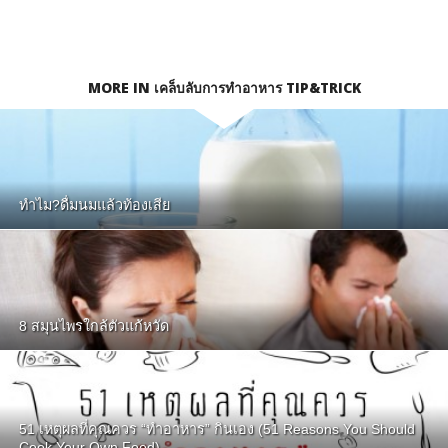
MORE IN เคล็บลับการทำอาหาร TIP&TRICK
ทำไม?ดื่มนมแล้วท้องเสีย
8 สมุนไพรใกล้ตัวแก้หวัด
51 เหตุผลที่คุณควร “ทำอาหาร” กินเอง (51 Reasons You Should
Cook Your Own Food)