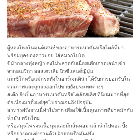
ผู้หลงใหลในมนต์เสน่ห์ของอาหารแนวคันทรีสไตล์ที่มา
พร้อมยุคของคาวบอย ใส่หมวกใบโต
ขี่ม้ากลางทุ่งหญ้า คงไม่พลาดกับเนื้อสเต๊กเกรดเอนําเข้า
จากอเมริกา ออสเตรเลีย นิวซีแลนด์ญี่ปุ่น
เม็กซิโกหรือแม้กระทั่งในอาร์เจนติน่า ได้รับการยอมรับใน
คุณภาพและถูกส่งออกไปขายยังประเทศต่างๆ
สเต๊ก จึงเป็นอาหารแนวคันทรีสไตล์รสเลิศ ที่นิยมมากที่สุด
ต่อเนื่องมาตั้งแต่ยุคโบราณจนถึงปัจจุบัน
อาหารฝรั่งจานนี้ทําไม่ยาก เพียงใช้เนื้อคุณภาพดีมาหมักกับ
น้ํามัน พริกไทย
หรือสมุนไพรจนเนื้อนุ่มและมีกลิ่นหอม แล้วนําไปทอด ปิ้ง
หรือย่างตกแต่งจานด้วยผักสดหรือมันฝรั่ง