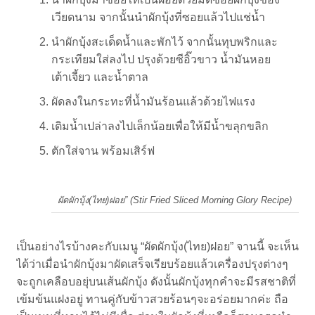
เวียดนาม จากนั้นนำผักบุ้งที่ซอยแล้วไปแช่น้ำ
นำผักบุ้งสะเด็ดน้ำและพักไว้ จากนั้นทุบพริกและ
กระเทียมใส่ลงไป ปรุงด้วยซีอิ๊วขาว น้ำมันหอย
เต้าเจี้ยว และน้ำตาล
ผัดลงในกระทะที่น้ำมันร้อนแล้วด้วยไฟแรง
เติมน้ำเปล่าลงไปเล็กน้อยเพื่อให้มีน้ำขลุกขลิก
ตักใส่จาน พร้อมเสิร์ฟ
ผัดผักบุ้ง(ไทย)ฝอย” (Stir Fried Sliced Morning Glory Recipe)
เป็นอย่างไรบ้างคะกับเมนู “ผัดผักบุ้ง(ไทย)ฝอย” จานนี้ จะเห็น
ได้ว่าเมื่อนำผักบุ้งมาผัดเสร็จเรียบร้อยแล้วเครื่องปรุงต่างๆ
จะถูกเคลือบอยุ่บนเส้นผักบุ้ง ดังนั้นผักบุ้งทุกคำจะมีรสชาติที่
เข้มข้นแฝงอยู่ ทานคู่กับข้าวสวยร้อนๆจะอร่อยมากค่ะ ถือ