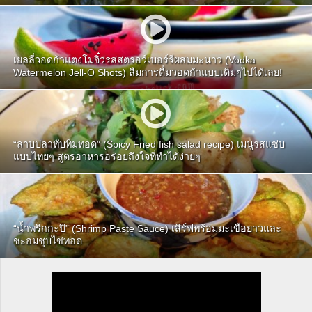
เยลลี่วอดก้าแตงโมจิ๋วรสสตรอว์เบอร์รีผสมมะนาว (Vodka
Watermelon Jell-O Shots) ลืมการดื่มวอดก้าแบบเดิมๆไปได้เลย!
“ลาบปลาทับทิมทอด” (Spicy Fried fish salad recipe) เมนูรสแซ่บ
แบบไทยๆ สูตรอาหารอร่อยถึงใจที่ทำได้ง่ายๆ
“น้ำพริกกะปิ” (Shrimp Paste Sauce) เสิร์ฟพร้อมมะเขือยาวและ
ชะอมชุบไข่ทอด