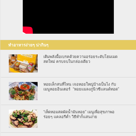
ทำอาหารง่ายๆ น่ากินๆ
เติมพลังมื้อเบรคด้วยความอร่อยระดับโฮมเมด
สดใหม่ ครบจบในกล่องเดียว
หอยเล็กสนที่ไหน เจอหอยใหญ่บ้างเป็นไง กับ
เมนูหอยอินเตอร์ “หอยแมลงภู่นิวซีแลนด์ทอด”
“เห็ดหอมสดผัดน้ำมันหอย” เมนูเพื่อสุขภาพอ
ร่อยๆ แคลอรีต่ำ วิธีทำก็แสนง่าย