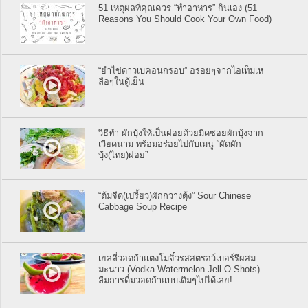
51 เหตุผลที่คุณควร “ทำอาหาร” กินเอง (51
Reasons You Should Cook Your Own Food)
“ยำไข่ดาวเบคอนกรอบ” อร่อยๆจากไอเท็มเห
ลือๆในตู้เย็น
วิธีทำ ผักบุ้งให้เป็นฝอยด้วยมีดซอยผักบุ้งจาก
เวียดนาม พร้อมอร่อยไปกับเมนู “ผัดผัก
บุ้ง(ไทย)ฝอย”
“ต้มจืด(เปรี้ยว)ผักกวางตุ้ง” Sour Chinese
Cabbage Soup Recipe
เยลลี่วอดก้าแตงโมจิ๋วรสสตรอว์เบอร์รีผสม
มะนาว (Vodka Watermelon Jell-O Shots)
ลืมการดื่มวอดก้าแบบเดิมๆไปได้เลย!