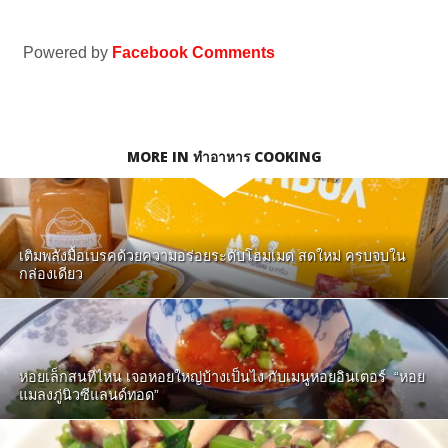
Powered by
Facebook Comments
MORE IN ทำอาหาร COOKING
เติมพลังมื้อเบรคด้วยความอร่อยระดับโฮมเมด สดใหม่ ครบจบใน
กล่องเดียว
หอยเล็กสนที่ไหน เจอหอยใหญ่บ้างเป็นไง กับเมนูหอยอินเตอร์ “หอย
แมลงภู่นิวซีแลนด์ทอด”