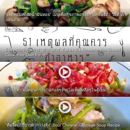
“เห็ดหอมสดผัดน้ำมันหอย” เมนูเพื่อสุขภาพอร่อยๆ แคลอรีต่ำ วิธีทำก็
แสนง่าย
51 เหตุผลที่คุณควร “ทำอาหาร” กินเอง (51 Reasons You Should
Cook Your Own Food)
“ยำไข่ดาวเบคอนกรอบ” อร่อยๆจากไอเท็มเหลือๆในตู้เย็น
“ต้มจืด(เปรี้ยว)ผักกวางตุ้ง” Sour Chinese Cabbage Soup Recipe