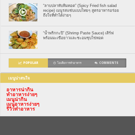
“ลาบปลาทับทิมทอด” (Spicy Fried fish salad
recipe) เมนูรสแซ่บแบบไทยๆ สูตรอาหารอร่อย
ถึงใจที่ทำได้ง่ายๆ
“น้ำพริกกะปิ” (Shrimp Paste Sauce) เสิร์ฟ
พร้อมมะเขือยาวและชะอมชุบไข่ทอด
POPULAR
ไอเดียการทำอาหาร
COMMENTS
เมนูน่าสนใจ
อาหารน่ากิน
ทำอาหารง่ายๆ
เมนูน่ากิน
เมนูอาหารง่ายๆ
รีวิวทำอาหาร