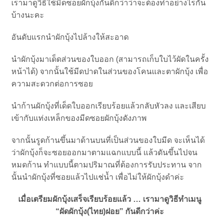
เรามาดูวิธีใช้มีดซอยผักบุ้งกันดีกว่าว่าจะต้องทำอย่างไรกัน
บ้างนะคะ
อันดับแรกนำผักบุ้งไปล้างให้สะอาด
นำผักบุ้งมาเด็ดส่วนของใบออก (สามารถเก็บใบไว้ผัดในครั้ง
หน้าได้) จากนั้นใช้มีดปาดในส่วนของโคนและตาผักบุ้ง เพื่อ
ความสะดวกต่อการซอย
นำก้านผักบุ้งที่เด็ดใบออกเรียบร้อยแล้วกลับหัวลง และเสียบ
เข้ากับแท่งเหล็กของมีดซอยผักบุ้งดังภาพ
จากนั้นรูดก้านขึ้นมาด้านบนที่เป็นส่วนของใบมีด จะเห็นได้
ว่าผักบุ้งก็จะซอยออกมาตามแฉกแบบนี้ แล้วดันขึ้นไปจน
หมดก้าน ทำแบบนี้ตามปริมาณที่ต้องการรับประทาน จาก
นั้นนำผักบุ้งที่ซอยแล้วไปแช่น้ำ เพื่อไม่ให้ผักบุ้งดำค่ะ
เมื่อเตรียมผักบุ้งเสร็จเรียบร้อยแล้ว … เรามาดูวิธีทำเมนู
“ผัดผักบุ้ง(ไทย)ฝอย” กันดีกว่าค่ะ