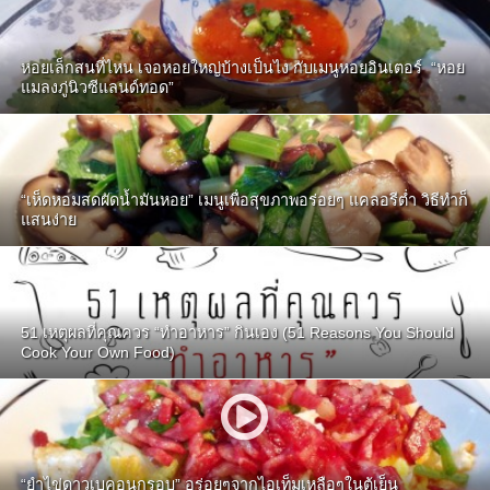
หอยเล็กสนที่ไหน เจอหอยใหญ่บ้างเป็นไง กับเมนูหอยอินเตอร์ “หอย
แมลงภู่นิวซีแลนด์ทอด”
“เห็ดหอมสดผัดน้ำมันหอย” เมนูเพื่อสุขภาพอร่อยๆ แคลอรีต่ำ วิธีทำก็
แสนง่าย
51 เหตุผลที่คุณควร “ทำอาหาร” กินเอง (51 Reasons You Should
Cook Your Own Food)
“ยำไข่ดาวเบคอนกรอบ” อร่อยๆจากไอเท็มเหลือๆในตู้เย็น