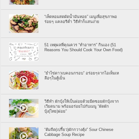
“เห็ดหอมสดผัดน้ำมันหอย” เมนูเพื่อสุขภาพอ
ร่อยๆ แคลอรีต่ำ วิธีทำก็แสนง่าย
51 เหตุผลที่คุณควร “ทำอาหาร” กินเอง (51
Reasons You Should Cook Your Own Food)
“ยำไข่ดาวเบคอนกรอบ” อร่อยๆจากไอเท็มเห
ลือๆในตู้เย็น
วิธีทำ ผักบุ้งให้เป็นฝอยด้วยมีดซอยผักบุ้งจาก
เวียดนาม พร้อมอร่อยไปกับเมนู “ผัดผัก
บุ้ง(ไทย)ฝอย”
“ต้มจืด(เปรี้ยว)ผักกวางตุ้ง” Sour Chinese
Cabbage Soup Recipe