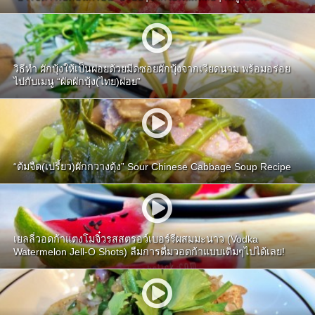
วิธีทำ ผักบุ้งให้เป็นฝอยด้วยมีดซอยผักบุ้งจากเวียดนาม พร้อมอร่อย
ไปกับเมนู “ผัดผักบุ้ง(ไทย)ฝอย”
“ต้มจืด(เปรี้ยว)ผักกวางตุ้ง” Sour Chinese Cabbage Soup Recipe
เยลลี่วอดก้าแตงโมจิ๋วรสสตรอว์เบอร์รีผสมมะนาว (Vodka
Watermelon Jell-O Shots) ลืมการดื่มวอดก้าแบบเดิมๆไปได้เลย!