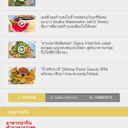
เยลลี่วอดก้าแตงโมจิ๋วรสสตรอว์เบอร์รีผสม
มะนาว (Vodka Watermelon Jell-O Shots)
ลืมการดื่มวอดก้าแบบเดิมๆไปได้เลย!
“ลาบปลาทับทิมทอด” (Spicy Fried fish salad
recipe) เมนูรสแซ่บแบบไทยๆ สูตรอาหารอร่อย
ถึงใจที่ทำได้ง่ายๆ
“น้ำพริกกะปิ” (Shrimp Paste Sauce) เสิร์ฟ
พร้อมมะเขือยาวและชะอมชุบไข่ทอด
POPULAR
ไอเดียการทำอาหาร
COMMENTS
เมนูน่าสนใจ
อาหารน่ากิน
ทำอาหารง่ายๆ