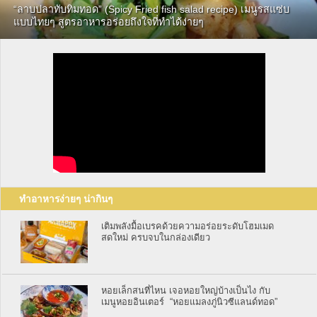
“ลาบปลาทับทิมทอด” (Spicy Fried fish salad recipe) เมนูรสแซ่บ
แบบไทยๆ สูตรอาหารอร่อยถึงใจที่ทำได้ง่ายๆ
ทำอาหารง่ายๆ น่ากินๆ
เติมพลังมื้อเบรคด้วยความอร่อยระดับโฮมเมด
สดใหม่ ครบจบในกล่องเดียว
หอยเล็กสนที่ไหน เจอหอยใหญ่บ้างเป็นไง กับ
เมนูหอยอินเตอร์ “หอยแมลงภู่นิวซีแลนด์ทอด”