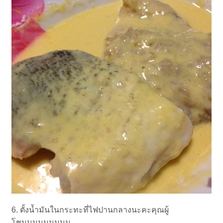
6. ตั้งน้ำมันในกระทะที่ไฟปานกลางนะคะคุณผู้
โชมมมมมมมมม