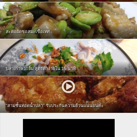
สะตอผัดซอสมะเขือเทศ
ปลาเก๋าลวกจิ้ม สูตรทำง่ายใน 15 นาที
“สามชั้นทอดน้ำปลา” รับประกันความอ้วนแน่นอนค่ะ