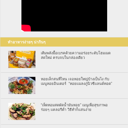
ทำอาหารง่ายๆ น่ากินๆ
เติมพลังมื้อเบรคด้วยความอร่อยระดับโฮมเมด
สดใหม่ ครบจบในกล่องเดียว
หอยเล็กสนที่ไหน เจอหอยใหญ่บ้างเป็นไง กับ
เมนูหอยอินเตอร์ “หอยแมลงภู่นิวซีแลนด์ทอด”
“เห็ดหอมสดผัดน้ำมันหอย” เมนูเพื่อสุขภาพอ
ร่อยๆ แคลอรีต่ำ วิธีทำก็แสนง่าย