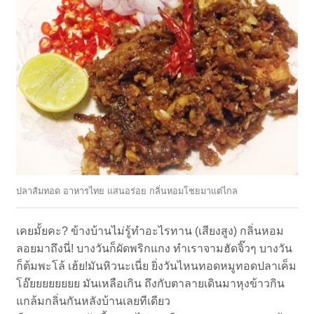
ปลาส้มทอด อาหารไทย แสนอร่อย กลิ่นหอมโชยมาแต่ไกล
เคยมั้ยคะ? ข้างบ้านไม่รู้ทำอะไรทาน (เสียงสูง) กลิ่นหอม
ลอยมาถึงนี่! บางวันก็ผัดพริกแกง ทำเราจามฮัดจิ๊วๆ บางวัน
ก็ต้มพะโล้ เฮ้ย!มันหิวนะเนี่ย ยิ่งวันไหนทอดหมูทอดปลาเค็ม
โอ๊ยยยยยยยย มันเหลือเกิน ถึงกับตาลายเดินมาหุงข้าวกิน
แกล้มกลิ่นกันหลังบ้านเลยทีเดียว