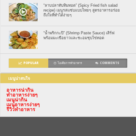
“ลาบปลาทับทิมทอด” (Spicy Fried fish salad
recipe) เมนูรสแซ่บแบบไทยๆ สูตรอาหารอร่อย
ถึงใจที่ทำได้ง่ายๆ
“น้ำพริกกะปิ” (Shrimp Paste Sauce) เสิร์ฟ
พร้อมมะเขือยาวและชะอมชุบไข่ทอด
POPULAR
ไอเดียการทำอาหาร
COMMENTS
เมนูน่าสนใจ
อาหารน่ากิน
ทำอาหารง่ายๆ
เมนูน่ากิน
เมนูอาหารง่ายๆ
รีวิวทำอาหาร