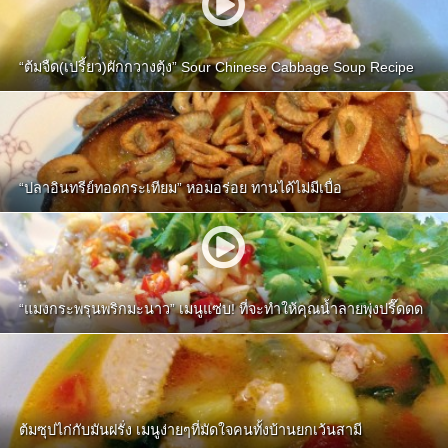
“ต้มจืด(เปรี้ยว)ผักกวางตุ้ง” Sour Chinese Cabbage Soup Recipe
“ปลาอินทรีย์ทอดกระเทียม” หอมอร่อย ทานได้ไม่มีเบื่อ
“แมงกระพรุนพริกมะนาว” เมนูแซ่บ! ที่จะทำให้คุณน้ำลายพุ่งปรี๊ดดด
ต้มซุปไก่กับมันฝรั่ง เมนูง่ายๆที่มัดใจคนทั้งบ้านยกเว้นสามี