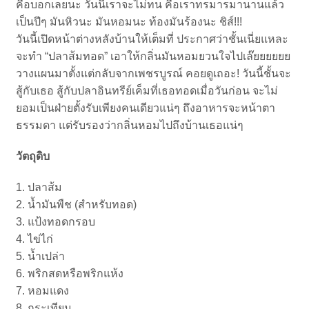
คือบอกเลยนะ วันนี้เราจะไม่ทน คือเราทรมารมานานแล้ว
เป็นปีๆ มันหิวนะ มันหอมนะ ท้องมันร้องนะ ชิส์!!!
วันนี้เปิดหน้าต่างหลังบ้านให้เต็มที่ ประกาศว่าชั้นเนี่ยแหละ
จะทำ “ปลาส้มทอด” เอาให้กลิ่นมันหอมยวนใจไปเล๊ยยยยยย
วางแผนมาตั้งแต่กลับจากเพชรบูรณ์ คอยดูเถอะ! วันนี้ชั้นจะ
สู้กับเธอ สู้กับปลาอินทรีย์เค็มที่เธอทอดเมื่อวันก่อน จะไม่
ยอมเป็นฝ่ายตั้งรับเพียงคนเดียวแน่ๆ ถึงอาหารจะหน้าตา
ธรรมดา แต่รับรองว่ากลิ่นหอมไปถึงบ้านเธอแน่ๆ
วัตถุดิบ
1. ปลาส้ม
2. น้ำมันพืช (สำหรับทอด)
3. แป้งทอดกรอบ
4. ไข่ไก่
5. น้ำเปล่า
6. พริกสดหรือพริกแห้ง
7. หอมแดง
8. กระเทียม