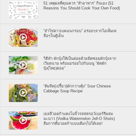
51 เหตุผลที่คุณควร “ทำอาหาร” กินเอง (51
Reasons You Should Cook Your Own Food)
“ยำไข่ดาวเบคอนกรอบ” อร่อยๆจากไอเท็มเห
ลือๆในตู้เย็น
วิธีทำ ผักบุ้งให้เป็นฝอยด้วยมีดซอยผักบุ้งจาก
เวียดนาม พร้อมอร่อยไปกับเมนู “ผัดผัก
บุ้ง(ไทย)ฝอย”
“ต้มจืด(เปรี้ยว)ผักกวางตุ้ง” Sour Chinese
Cabbage Soup Recipe
เยลลี่วอดก้าแตงโมจิ๋วรสสตรอว์เบอร์รีผสม
มะนาว (Vodka Watermelon Jell-O Shots)
ลืมการดื่มวอดก้าแบบเดิมๆไปได้เลย!