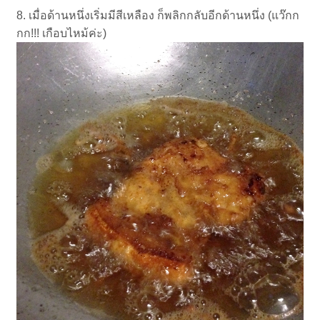
8. เมื่อด้านหนึ่งเริ่มมีสีเหลือง ก็พลิกกลับอีกด้านหนึ่ง (แว๊กก
กก!!! เกือบไหม้ค่ะ)