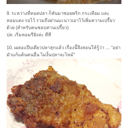
9. ระหว่างที่ทอดปลา ก็หันมาซอยพริก กระเทียม และ
หอมแดง รอไว้ รวมถึงฝานมะนาวเอาไว้เพิ่มความเปรี้ยว
ด้วย (สำหรับคนชอบทานเปรี้ยว)
ปล. เริ่มหอมรึยังล่ะ หึหึ
10. เผลอแป๊บเดียวปลาสุกแล้ว เรื่องนี้จึงสอนให้รู้ว่า … “อย่า
มัวแก้แค้นคนอื่น ไม่งั้นปลาจะไหม้”