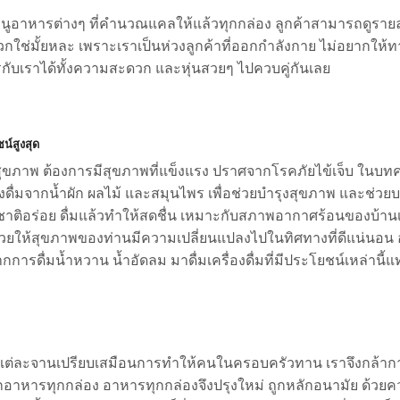
นูอาหารต่างๆ ที่คำนวณแคลให้แล้วทุกกล่อง ลูกค้าสามารถดูราย
กใช่มั้ยหละ เพราะเราเป็นห่วงลูกค้าที่ออกกำลังกาย ไม่อยากให้
กับเราได้ทั้งความสะดวก และหุ่นสวยๆ ไปควบคู่กันเลย
ชน์สูงสุด
สุขภาพ ต้องการมีสุขภาพที่แข็งแรง ปราศจากโรคภัยไข้เจ็บ ในบทค
ดื่มจากน้ำผัก ผลไม้ และสมุนไพร เพื่อช่วยบำรุงสุขภาพ และช่วย
รสชาติอร่อย ดื่มแล้วทำให้สดชื่น เหมาะกับสภาพอากาศร้อนของบ้า
ช่วยให้สุขภาพของท่านมีความเปลี่ยนแปลงไปในทิศทางที่ดีแน่นอน
การดื่มน้ำหวาน น้ำอัดลม มาดื่มเครื่องดื่มที่มีประโยชน์เหล่านี้แ
ต่ละจานเปรียบเสมือนการ
ทำให้คนในครอบครัวทาน เราจึงกล้ากา
กอาหารทุกกล่อง อาหารทุกกล่องจึงปรุงใหม่ ถูกหลักอนามัย ด้วย