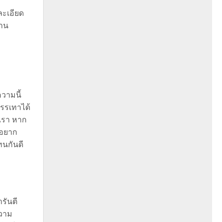
ละเอียด
ทาน
วามนี้
บรรเทาได้
นเรา หาก
 อยาก
ทนกันดี
รันตี
ความ