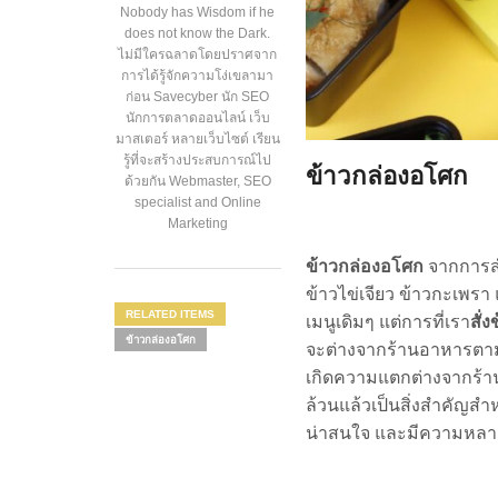
Nobody has Wisdom if he
does not know the Dark.
ไม่มีใครฉลาดโดยปราศจาก
การได้รู้จักความโง่เขลามา
ก่อน Savecyber นัก SEO
นักการตลาดออนไลน์ เว็บ
มาสเตอร์ หลายเว็บไซต์ เรียน
รู้ที่จะสร้างประสบการณ์ไป
ข้าวกล่องอโศก
ด้วยกัน Webmaster, SEO
specialist and Online
Marketing
ข้าวกล่องอโศก
จากการสำ
ข้าวไข่เจียว ข้าวกะเพร
RELATED ITEMS
เมนูเดิมๆ แต่การที่เรา
สั่
ข้าวกล่องอโศก
จะต่างจากร้านอาหารตามสั
เกิดความแตกต่างจากร้า
ล้วนแล้วเป็นสิ่งสำคัญสำ
น่าสนใจ และมีความหลากหล