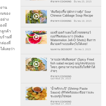
ทำอาหาร COOKING
มีนาคม 25, 2015
วยงาน
“ต้มจืด(เปรี้ยว)ผักกวางตุ้ง” Sour
้านของ
Chinese Cabbage Soup Recipe
ัญอย่าง
ทำอาหาร COOKING
มีนาคม 19, 2015
องมี
ลูกค้า
เยลลี่วอดก้าแตงโมจิ๋วรสสตรอว์
เบอร์รีผสมมะนาว (Vodka
ร้านที่
Watermelon Jell-O Shots) ลืมการ
ล่องที่
ดื่มวอดก้าแบบเดิมๆไปได้เลย!
ได้เลยว่า
ของหวาน DESSERT
มีนาคม 3, 2015
“ลาบปลาทับทิมทอด” (Spicy Fried
fish salad recipe) เมนูรสแซ่บแบบ
ไทยๆ สูตรอาหารอร่อยถึงใจที่ทำได้
ง่ายๆ
ทำอาหาร COOKING
กุมภาพันธ์ 26, 2015
“น้ำพริกกะปิ” (Shrimp Paste
Sauce) เสิร์ฟพร้อมมะเขือยาวและ
ชะอมชุบไข่ทอด
ทำอาหาร COOKING
กุมภาพันธ์ 17, 2015