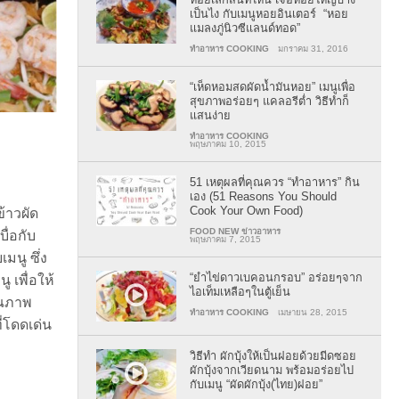
เป็นไง กับเมนูหอยอินเตอร์ “หอย
แมลงภู่นิวซีแลนด์ทอด”
ทำอาหาร COOKING
มกราคม 31, 2016
“เห็ดหอมสดผัดน้ำมันหอย” เมนูเพื่อ
สุขภาพอร่อยๆ แคลอรีต่ำ วิธีทำก็
แสนง่าย
ทำอาหาร COOKING
พฤษภาคม 10, 2015
51 เหตุผลที่คุณควร “ทำอาหาร” กิน
เอง (51 Reasons You Should
Cook Your Own Food)
้าวผัด
FOOD NEW ข่าวอาหาร
ื่อกับ
พฤษภาคม 7, 2015
นู ซึ่ง
“ยำไข่ดาวเบคอนกรอบ” อร่อยๆจาก
 เพื่อให้
ไอเท็มเหลือๆในตู้เย็น
ุณภาพ
ทำอาหาร COOKING
เมษายน 28, 2015
่โดดเด่น
วิธีทำ ผักบุ้งให้เป็นฝอยด้วยมีดซอย
ผักบุ้งจากเวียดนาม พร้อมอร่อยไป
กับเมนู “ผัดผักบุ้ง(ไทย)ฝอย”