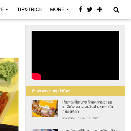
PE
TIP&TRICK
MORE
CONTACT
ทำอาหารง่ายๆ น่ากินๆ
เติมพลังมื้อเบรคด้วยความอร่อย
ระดับโฮมเมด สดใหม่ ครบจบใน
กล่องเดียว
อาหารว่าง
มีนาคม 18, 2026
หอยเล็กสนที่ไหน เจอหอยใหญ่บ้าง