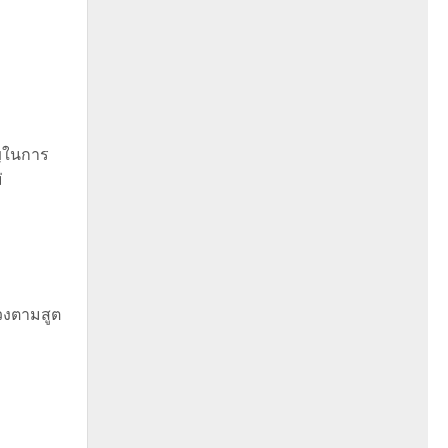
ญในการ
่
วงตามสูต