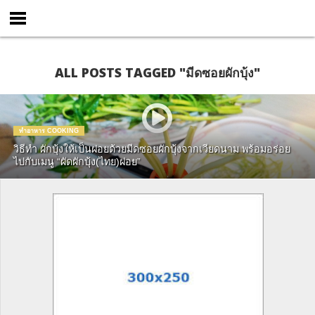
ALL POSTS TAGGED "มีดซอยผักบุ้ง"
ทำอาหาร COOKING
วิธีทำ ผักบุ้งให้เป็นฝอยด้วยมีดซอยผักบุ้งจากเวียดนาม พร้อมอร่อย
ไปกับเมนู “ผัดผักบุ้ง(ไทย)ฝอย”