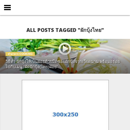
ALL POSTS TAGGED "ผักบุ้งไทย"
ทำอาหาร COOKING
วิธีทำ ผักบุ้งให้เป็นฝอยด้วยมีดซอยผักบุ้งจากเวียดนาม พร้อมอร่อย
ไปกับเมนู “ผัดผักบุ้ง(ไทย)ฝอย”