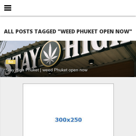
ALL POSTS TAGGED "WEED PHUKET OPEN NOW"
อื่นๆ
Stay High Phuket | weed Phuket open now