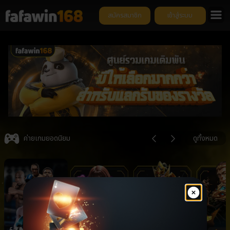
สมัครสมาชิก
เข้าสู่ระบบ
Item
4
ค่ายเกมยอดนิยม
ดูทั้งหมด
of
6