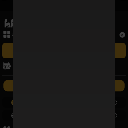
เมนูหลัก
Term and Conditions
เล่นเกม
Copyright © 2026 FAFAWIN168 All Rights Reserved.
เล่น FAFAWIN168 สล็อตเว็บตรง CASINO ศูนย์รวมเกมบาคาร่าที่ใหญ่
ที่สุดและปัจจุบันเป็นอันดับ 1 ในประเทศไทย รวมถึง BACCARAT SA ผู้ให้
การเงิน
บริการบาคาร่าออนไลน์รายใหญ่ที่สุดในไทยที่มีอัตราชนะสูงที่สุด ซึ่งเปิดให้เล่น
แบบเอ็กซ์คลูซีฟเฉพาะที่นี่เท่านั้น
ค่ายเกม
ฝากเงิน
ถอนเงิน
0.00
0.00
0.00
0.00