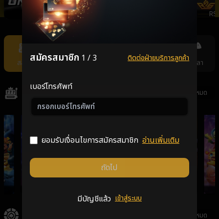
ONEBX
SEXYSLOT
PRAGMATICPLAY
RS
Item
11
of
สมัครสมาชิก
1 / 3
ติดต่อฝ่ายบริการลูกค้า
สล็อต
คาสิโน
แทงหวย
กีฬา
ยิงปลา
11
เบอร์โทรศัพท์
สล็อต
ดูทั้งหมด
ยอมรับเงื่อนไขการสมัครสมาชิก
อ่านเพิ่มเติม
ถัดไป
VPOWER
BTGAMING
DRAGOONSOFT
F
มีบัญชีแล้ว
เข้าสู่ระบบ
คาสิโน
ดูทั้งหมด