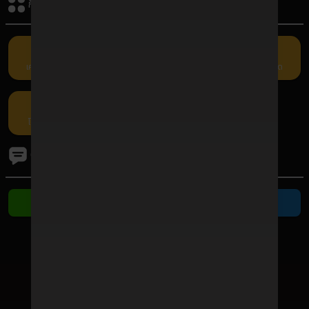
กิจกรรมรับเครดิต
เครดิตฟรี
คืนยอดเสีย
แนะนำเพื่อน
กรอกโค้ด
โปรโมชัน
ติดต่อเรา
ติดต่อ Line
ติดต่อ Telegram
ช่องทางชำระเงิน