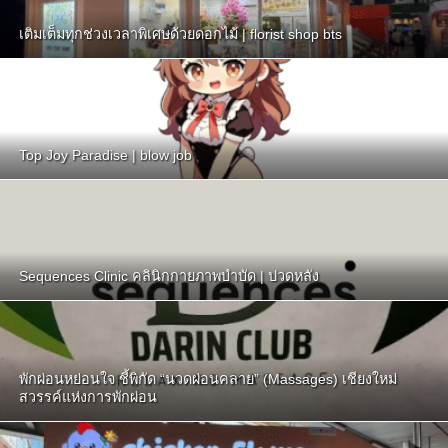
เติมเต็มทุกช่วงเวลาพิเศษด้วยดอกไม้ | florist shop bts
Top Joy Paradise | blow job
Sequences Clinic คลินิกกายภาพบำบัด | ปวดหลัง
พักผ่อนหย่อนใจ ชี้พิกัด “นวดผ่อนคลาย” (Massages) เชียงใหม่
สวรรค์แห่งการพักผ่อน