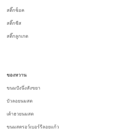
สติ๊กช็อค
สติ๊กชีส
สติ๊กลูกเกด
ของหวาน
ขนมปังนึ่งสังขยา
บัวลอยนมสด
เต้าฮวยนมสด
ขนมสตรอว์เบอร์รีลอยแก้ว