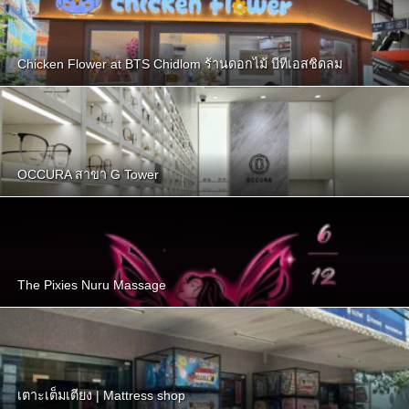
Chicken Flower at BTS Chidlom ร้านดอกไม้ บีทีเอสชิดลม
OCCURA สาขา G Tower
The Pixies Nuru Massage
เตาะเต็มเตียง | Mattress shop