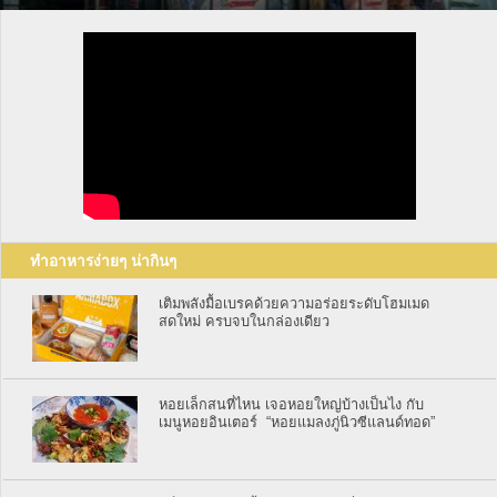
ทำอาหารง่ายๆ น่ากินๆ
เติมพลังมื้อเบรคด้วยความอร่อยระดับโฮมเมด
สดใหม่ ครบจบในกล่องเดียว
หอยเล็กสนที่ไหน เจอหอยใหญ่บ้างเป็นไง กับ
เมนูหอยอินเตอร์ “หอยแมลงภู่นิวซีแลนด์ทอด”