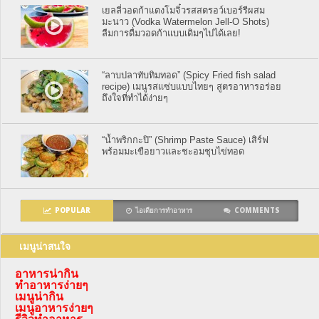
เยลลี่วอดก้าแตงโมจิ๋วรสสตรอว์เบอร์รีผสม
มะนาว (Vodka Watermelon Jell-O Shots)
ลืมการดื่มวอดก้าแบบเดิมๆไปได้เลย!
“ลาบปลาทับทิมทอด” (Spicy Fried fish salad
recipe) เมนูรสแซ่บแบบไทยๆ สูตรอาหารอร่อย
ถึงใจที่ทำได้ง่ายๆ
“น้ำพริกกะปิ” (Shrimp Paste Sauce) เสิร์ฟ
พร้อมมะเขือยาวและชะอมชุบไข่ทอด
POPULAR
ไอเดียการทำอาหาร
COMMENTS
เมนูน่าสนใจ
อาหารน่ากิน
ทำอาหารง่ายๆ
เมนูน่ากิน
เมนูอาหารง่ายๆ