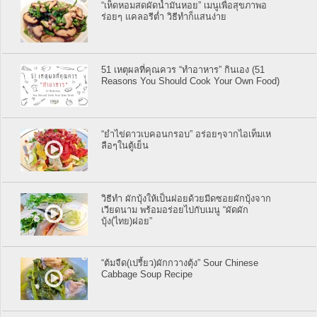
“เห็ดหอมสดผัดน้ำมันหอย” เมนูเพื่อสุขภาพอ
ร่อยๆ แคลอรีต่ำ วิธีทำก็แสนง่าย
51 เหตุผลที่คุณควร “ทำอาหาร” กินเอง (51
Reasons You Should Cook Your Own Food)
“ยำไข่ดาวเบคอนกรอบ” อร่อยๆจากไอเท็มเห
ลือๆในตู้เย็น
วิธีทำ ผักบุ้งให้เป็นฝอยด้วยมีดซอยผักบุ้งจาก
เวียดนาม พร้อมอร่อยไปกับเมนู “ผัดผัก
บุ้ง(ไทย)ฝอย”
“ต้มจืด(เปรี้ยว)ผักกวางตุ้ง” Sour Chinese
Cabbage Soup Recipe