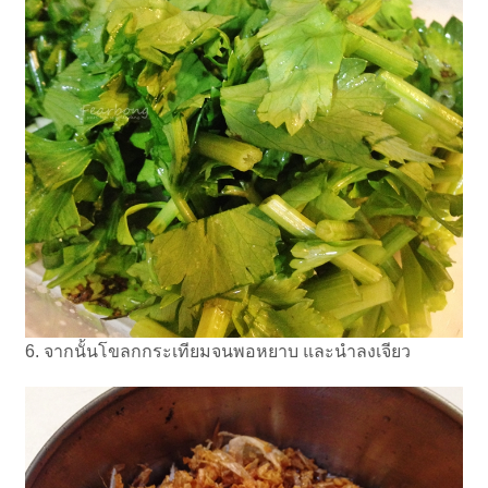
6. จากนั้นโขลกกระเทียมจนพอหยาบ และนำลงเจียว