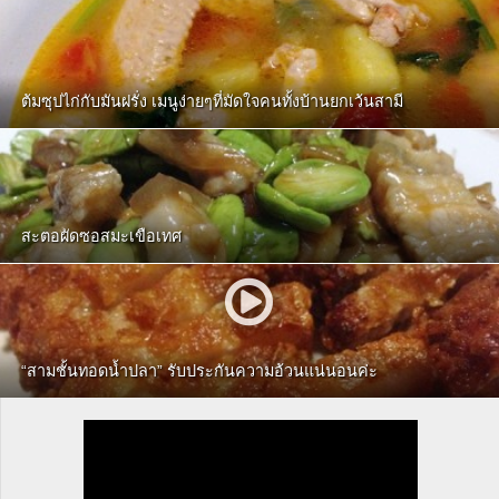
ต้มซุปไก่กับมันฝรั่ง เมนูง่ายๆที่มัดใจคนทั้งบ้านยกเว้นสามี
สะตอผัดซอสมะเขือเทศ
“สามชั้นทอดน้ำปลา” รับประกันความอ้วนแน่นอนค่ะ