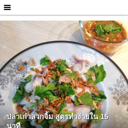
ปลาเก๋าลวกจิ้ม สูตรทำง่ายใน 15
นาที