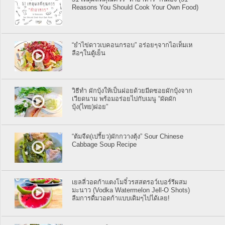
Reasons You Should Cook Your Own Food)
“ยำไข่ดาวเบคอนกรอบ” อร่อยๆจากไอเท็มเห
ลือๆในตู้เย็น
วิธีทำ ผักบุ้งให้เป็นฝอยด้วยมีดซอยผักบุ้งจาก
เวียดนาม พร้อมอร่อยไปกับเมนู “ผัดผัก
บุ้ง(ไทย)ฝอย”
“ต้มจืด(เปรี้ยว)ผักกวางตุ้ง” Sour Chinese
Cabbage Soup Recipe
เยลลี่วอดก้าแตงโมจิ๋วรสสตรอว์เบอร์รีผสม
มะนาว (Vodka Watermelon Jell-O Shots)
ลืมการดื่มวอดก้าแบบเดิมๆไปได้เลย!