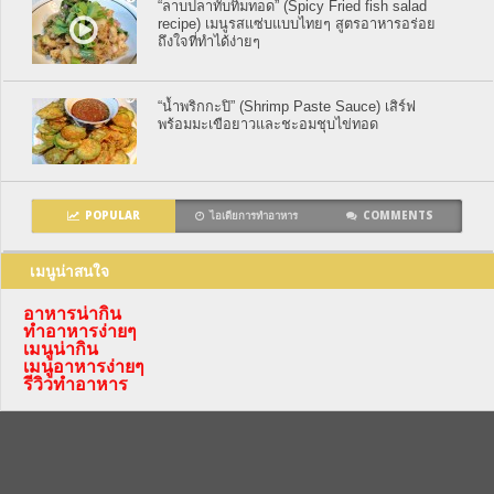
“ลาบปลาทับทิมทอด” (Spicy Fried fish salad
recipe) เมนูรสแซ่บแบบไทยๆ สูตรอาหารอร่อย
ถึงใจที่ทำได้ง่ายๆ
“น้ำพริกกะปิ” (Shrimp Paste Sauce) เสิร์ฟ
พร้อมมะเขือยาวและชะอมชุบไข่ทอด
POPULAR
ไอเดียการทำอาหาร
COMMENTS
เมนูน่าสนใจ
อาหารน่ากิน
ทำอาหารง่ายๆ
เมนูน่ากิน
เมนูอาหารง่ายๆ
รีวิวทำอาหาร