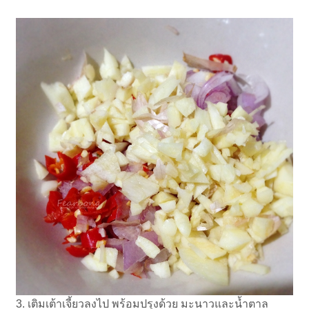
3. เติมเต้าเจี้ยวลงไป พร้อมปรุงด้วย มะนาวและน้ำตาล