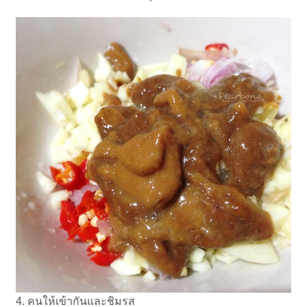
4. คนให้เข้ากันและชิมรส