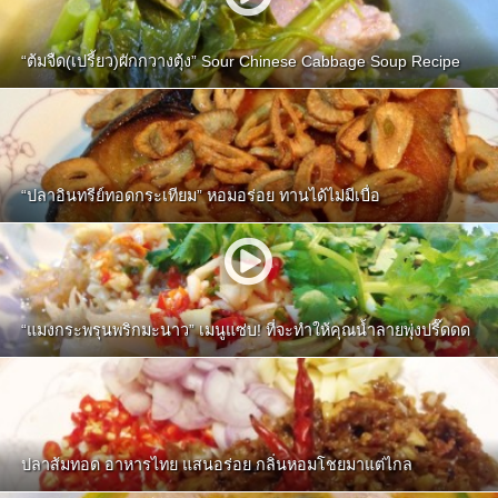
“ต้มจืด(เปรี้ยว)ผักกวางตุ้ง” Sour Chinese Cabbage Soup Recipe
“ปลาอินทรีย์ทอดกระเทียม” หอมอร่อย ทานได้ไม่มีเบื่อ
“แมงกระพรุนพริกมะนาว” เมนูแซ่บ! ที่จะทำให้คุณน้ำลายพุ่งปรี๊ดดด
ปลาส้มทอด อาหารไทย แสนอร่อย กลิ่นหอมโชยมาแต่ไกล