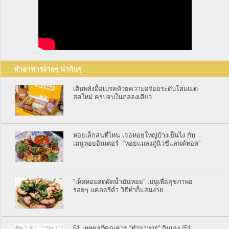
ทำอาหารง่ายๆ น่ากินๆ
เติมพลังมื้อเบรคด้วยความอร่อยระดับโฮมเมด
สดใหม่ ครบจบในกล่องเดียว
หอยเล็กสนที่ไหน เจอหอยใหญ่บ้างเป็นไง กับ
เมนูหอยอินเตอร์ “หอยแมลงภู่นิวซีแลนด์ทอด”
“เห็ดหอมสดผัดน้ำมันหอย” เมนูเพื่อสุขภาพอ
ร่อยๆ แคลอรีต่ำ วิธีทำก็แสนง่าย
51 เหตุผลที่คุณควร “ทำอาหาร” กินเอง (51